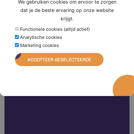
We gebruiken cookies om ervoor te zorgen
info@orthosportpark.nl
dat je de beste ervaring op onze website
076 - 520 45 20
krijgt.
Steijnlaan 108, 4818 EW Breda
Functionele cookies (altijd actief)
Analytische cookies
Marketing cookies
ACCEPTEER GESELECTEERDE