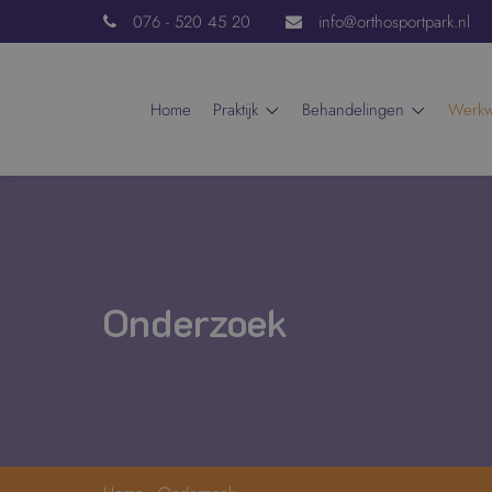
076 - 520 45 20
info@orthosportpark.nl
home
praktijk
behandelingen
werk
Onderzoek