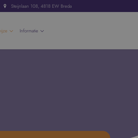
Steijnlaan 108, 4818 EW Breda
wijze
informatie