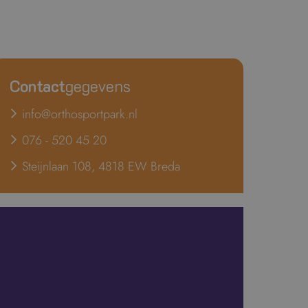
Contact
gegevens
info@orthosportpark.nl
076 - 520 45 20
Steijnlaan 108, 4818 EW Breda