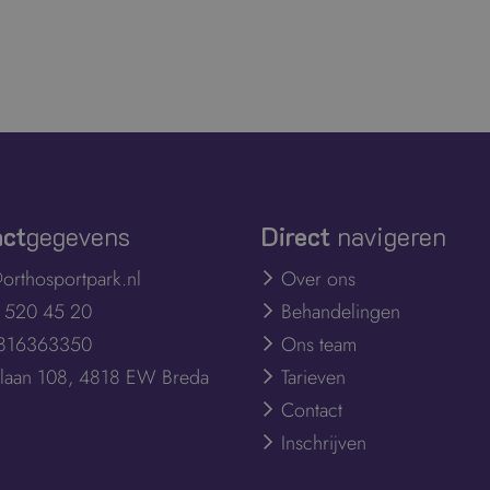
act
gegevens
Direct
navigeren
orthosportpark.nl
Over ons
- 520 45 20
Behandelingen
 816363350
Ons team
jnlaan 108, 4818 EW Breda
Tarieven
Contact
Inschrijven