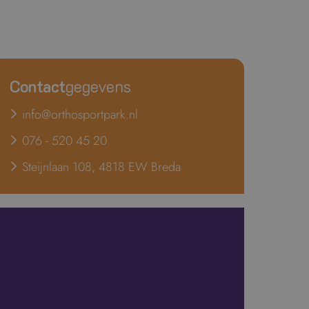
Contact
gegevens
info@orthosportpark.nl
076 - 520 45 20
Steijnlaan 108, 4818 EW Breda