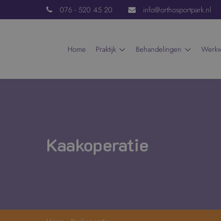
076 - 520 45 20
info@orthosportpark.nl
home
praktijk
behandelingen
werk
Kaakoperatie