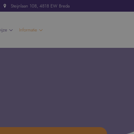
Steijnlaan 108, 4818 EW Breda
wijze
informatie