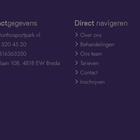
act
gegevens
Direct
navigeren
orthosportpark.nl
Over ons
- 520 45 20
Behandelingen
 816363350
Ons team
jnlaan 108, 4818 EW Breda
Tarieven
Contact
Inschrijven