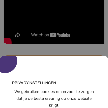
Contact
gegevens
info@orthosportpark.nl
PRIVACYINSTELLINGEN
076 - 520 45 20
We gebruiken cookies om ervoor te zorgen
Steijnlaan 108, 4818 EW Breda
dat je de beste ervaring op onze website
krijgt.